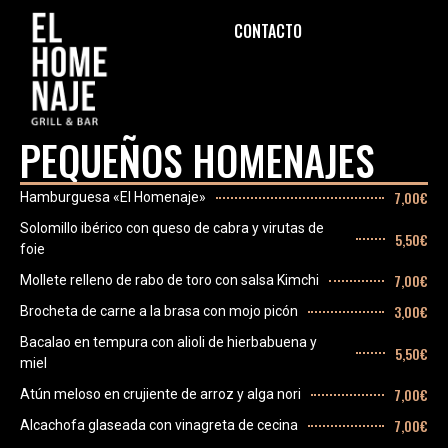
CONTACTO
PEQUEÑOS HOMENAJES
7,00€
Hamburguesa «El Homenaje»
Solomillo ibérico con queso de cabra y virutas de
5,50€
foie
7,00€
Mollete relleno de rabo de toro con salsa Kimchi
3,00€
Brocheta de carne a la brasa con mojo picón
Bacalao en tempura con alioli de hierbabuena y
5,50€
miel
7,00€
Atún meloso en crujiente de arroz y alga nori
7,00€
Alcachofa glaseada con vinagreta de cecina